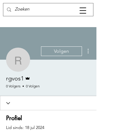
Meer acties
Volgen
rgvos1
Beheerder
rgvos1
0 Volgers
0 Volgen
Profiel
Lid sinds: 18 jul 2024