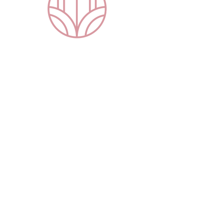
Actuele wachttijden
De wachttijd is 4-6 weken
(bijgewerkt op 1 juli 2026)
Beschikbaar op dinsdag tot en
met vrijdag