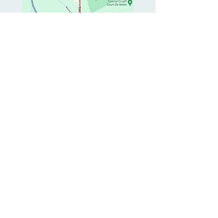
Maaike
Maarsingh
Psychotherapie
Schoolstraat 25, 7383 CC Voorst
info@maaikemaarsingh-
psychotherapie.nl
Tel:
0
6-27 59 64 15